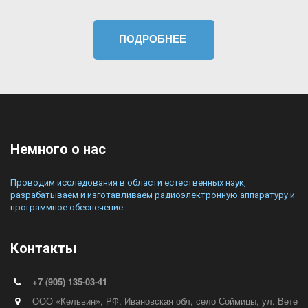
ПОДРОБНЕЕ
Немного о нас
Проводим исследования в области естественных наук, 
разрабатываем и изготавливаем радиоэлектронную аппаратуру и 
программное обеспечение.
Контакты
+7 (905) 135-03-41
ООО «Кельвин»
,
РФ
,
Ивановская обл, село Соймицы
,
ул. Вете